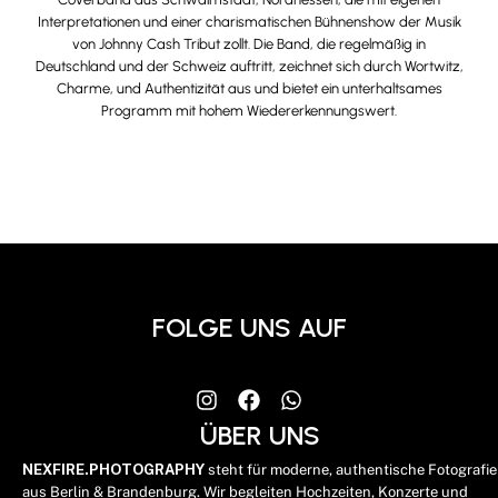
Interpretationen und einer charismatischen Bühnenshow der Musik
von Johnny Cash Tribut zollt. Die Band, die regelmäßig in
Deutschland und der Schweiz auftritt, zeichnet sich durch Wortwitz,
Charme, und Authentizität aus und bietet ein unterhaltsames
Programm mit hohem Wiedererkennungswert.
FOLGE UNS AUF
ÜBER UNS
NEXFIRE.PHOTOGRAPHY
steht für moderne, authentische Fotografie
aus Berlin & Brandenburg. Wir begleiten Hochzeiten, Konzerte und