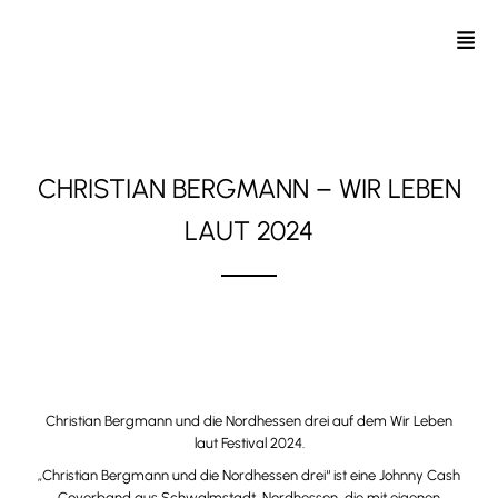
CHRISTIAN BERGMANN – WIR LEBEN
LAUT 2024
17. Mai 2024 // Loburg, Sachsen-Anhalt
Christian Bergmann und die Nordhessen drei
auf dem
Wir Leben
laut Festival 2024
.
„Christian Bergmann und die Nordhessen drei“ ist eine Johnny Cash
Coverband aus Schwalmstadt, Nordhessen, die mit eigenen