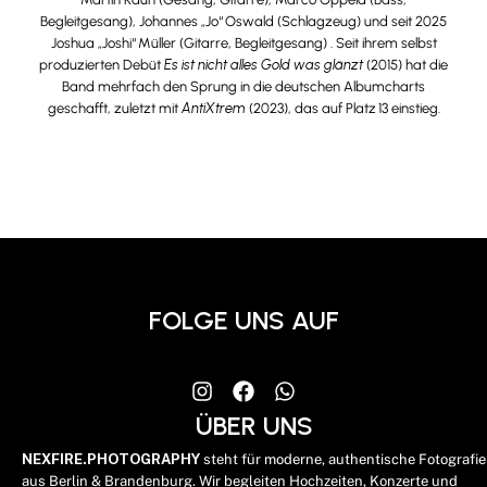
Begleitgesang), Johannes „Jo“ Oswald (Schlagzeug) und seit 2025
Joshua „Joshi“ Müller (Gitarre, Begleitgesang) .
Seit ihrem selbst
produzierten Debüt
Es ist nicht alles Gold was glänzt
(2015) hat die
Band mehrfach den Sprung in die deutschen Albumcharts
geschafft, zuletzt mit
AntiXtrem
(2023), das auf Platz 13 einstieg.
FOLGE UNS AUF
ÜBER UNS
NEXFIRE.PHOTOGRAPHY
steht für moderne, authentische Fotografie
aus Berlin & Brandenburg. Wir begleiten Hochzeiten, Konzerte und