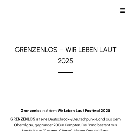
GRENZENLOS – WIR LEBEN LAUT
2025
06. Juni 2025 // Festwiese Loburg, Sachsen-Anhalt
Grenzenlos
auf dem
Wir Leben Laut Festival 2025
.
GRENZENLOS
ist eine Deutschrock-/Deutschpunk-Band aus dem
Oberallgäu, gegründet 2013 in Kempten. Die Band besteht aus
Martin Kaun (Gesang, Gitarre), Marco Oppeld (Bass,