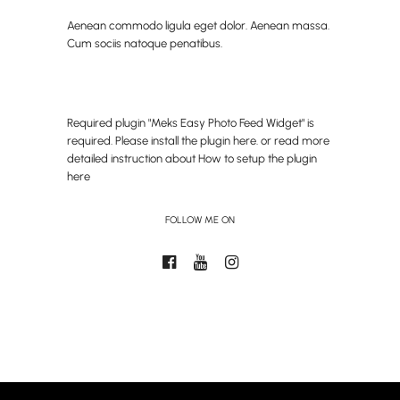
Aenean commodo ligula eget dolor. Aenean massa.
Cum sociis natoque penatibus.
Required plugin "Meks Easy Photo Feed Widget" is
required.
Please install the plugin here
. or read more
detailed instruction about
How to setup the plugin
here
FOLLOW ME ON