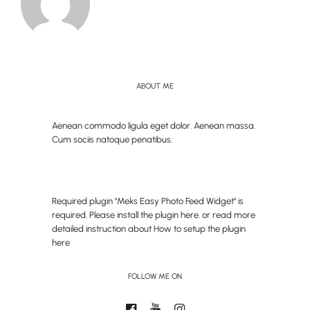
ABOUT ME
Aenean commodo ligula eget dolor. Aenean massa.
Cum sociis natoque penatibus.
Required plugin "Meks Easy Photo Feed Widget" is
required.
Please install the plugin here
. or read more
detailed instruction about
How to setup the plugin
here
FOLLOW ME ON